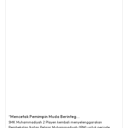
“Mencetak Pemimpin Muda Berinteg...
SMK Muhammadiyah 2 Playen kembali menyelenggarakan
Pembekalan Ikatan Pelajar Muhammadiyah (IPM) untuk periode