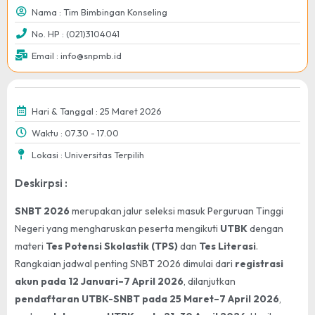
Nama : Tim Bimbingan Konseling
No. HP : (021)3104041
Email : info@snpmb.id
Hari & Tanggal : 25 Maret 2026
Waktu : 07.30 - 17.00
Lokasi : Universitas Terpilih
Deskirpsi :
SNBT 2026
merupakan jalur seleksi masuk Perguruan Tinggi
Negeri yang mengharuskan peserta mengikuti
UTBK
dengan
materi
Tes Potensi Skolastik (TPS)
dan
Tes Literasi
.
Rangkaian jadwal penting SNBT 2026 dimulai dari
registrasi
akun pada 12 Januari–7 April 2026
, dilanjutkan
pendaftaran UTBK-SNBT pada 25 Maret–7 April 2026
,