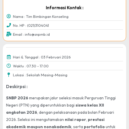
Informasi Kontak :
Nama : Tim Bimbingan Konseling
No. HP : (021)3104041
Email : info@snpmb.id
Hari & Tanggal : 03 Februari 2026
Waktu : 07.30 - 17.00
Lokasi : Sekolah Masing-Masing
Deskirpsi :
SNBP 2026
merupakan jalur seleksi masuk Perguruan Tinggi
Negeri (PTN) yang diperuntukkan bagi
siswa kelas XII
angkatan 2026
, dengan pelaksanaan pada bulan Februari
2026. Seleksi ini mengutamakan
nilai rapor
,
prestasi
akademik maupun nonakademik
, serta
portofolio
untuk