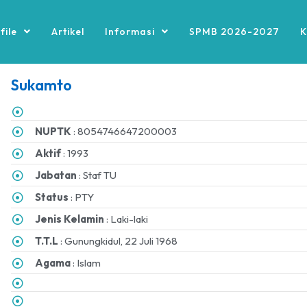
file
Artikel
Informasi
SPMB 2026-2027
K
Sukamto
NUPTK
: 8054746647200003
Aktif
: 1993
Jabatan
: Staf TU
Status
: PTY
Jenis Kelamin
: Laki-laki
T.T.L
: Gunungkidul, 22 Juli 1968
Agama
: Islam