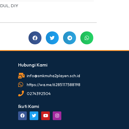
DUL, DIY
Hubungi Kami
info@smkmuha2playen.sch.id
https://wa.me/6285117588198
0274392504
Ikuti Kami