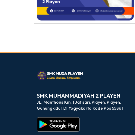
dibuat oleh rrdigital.id
SMK MUHAMMADIYAH 2 PLAYEN
JL. Manthous Km. 1 Jatisari, Playen, Playen,
Gunungkidul, DI Yogyakarta Kode Pos 55861