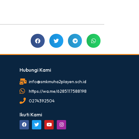
Hubungi Kami
info@smkmuha2playen.sch.id
https://wa.me/6285117588198
0274392504
Ikuti Kami