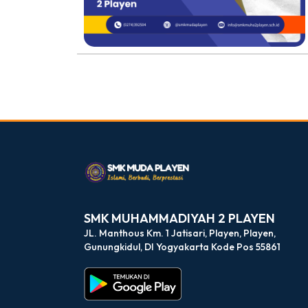
dibuat oleh rrdigital.id
SMK MUHAMMADIYAH 2 PLAYEN
JL. Manthous Km. 1 Jatisari, Playen, Playen,
Gunungkidul, DI Yogyakarta Kode Pos 55861