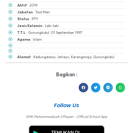
Aktif
: 2019
Jabatan
: Tool Man
Status
: PTY
Jenis Kelamin
: Laki-laki
T.T.L
: Gunungkidul, 01 September 1997
Agama
: Islam
Alamat
: Kedungdowo, Jatiayu, Karangmojo, Gunungkidul
Bagikan :
Follow Us
SMK Muhammadiyah 2 Playen – Official School App