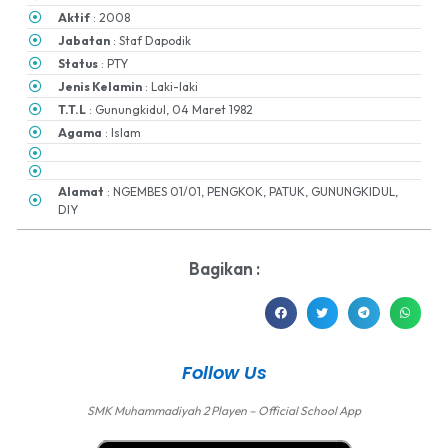
Aktif
: 2008
Jabatan
: Staf Dapodik
Status
: PTY
Jenis Kelamin
: Laki-laki
T.T.L
: Gunungkidul, 04 Maret 1982
Agama
: Islam
Alamat
: NGEMBES 01/01, PENGKOK, PATUK, GUNUNGKIDUL,
DIY
Bagikan :
Follow Us
SMK Muhammadiyah 2 Playen – Official School App