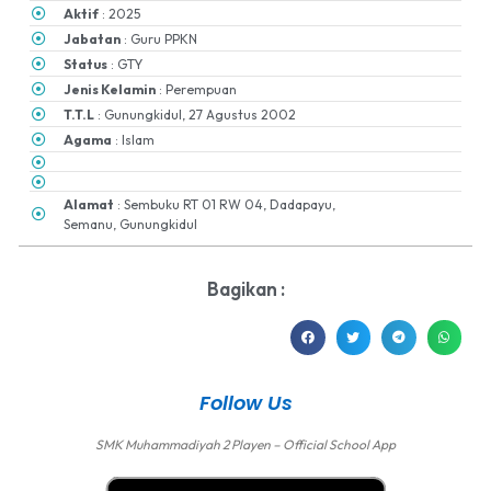
Aktif
: 2025
Jabatan
: Guru PPKN
Status
: GTY
Jenis Kelamin
: Perempuan
T.T.L
: Gunungkidul, 27 Agustus 2002
Agama
: Islam
Alamat
: Sembuku RT 01 RW 04, Dadapayu,
Semanu, Gunungkidul
Bagikan :
Follow Us
SMK Muhammadiyah 2 Playen – Official School App