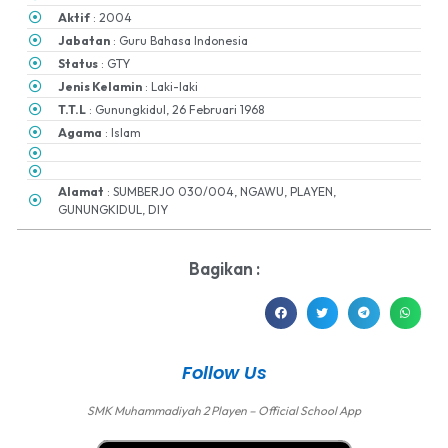
Aktif
: 2004
Jabatan
: Guru Bahasa Indonesia
Status
: GTY
Jenis Kelamin
: Laki-laki
T.T.L
: Gunungkidul, 26 Februari 1968
Agama
: Islam
Alamat
: SUMBERJO 030/004, NGAWU, PLAYEN,
GUNUNGKIDUL, DIY
Bagikan :
Follow Us
SMK Muhammadiyah 2 Playen – Official School App