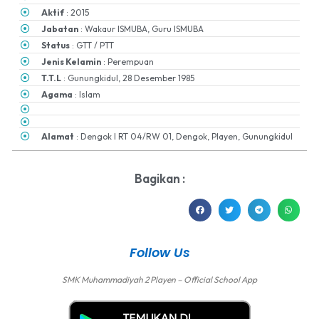
Aktif
: 2015
Jabatan
: Wakaur ISMUBA, Guru ISMUBA
Status
: GTT / PTT
Jenis Kelamin
: Perempuan
T.T.L
: Gunungkidul, 28 Desember 1985
Agama
: Islam
Alamat
: Dengok I RT 04/RW 01, Dengok, Playen, Gunungkidul
Bagikan :
Follow Us
SMK Muhammadiyah 2 Playen – Official School App