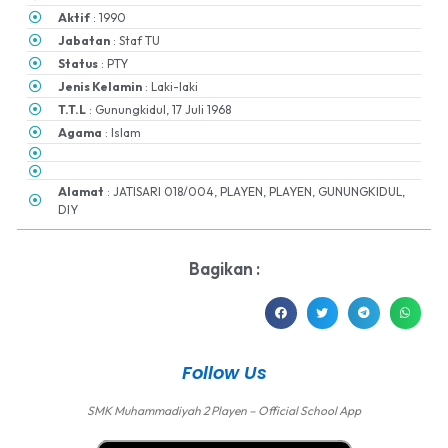
Aktif
: 1990
Jabatan
: Staf TU
Status
: PTY
Jenis Kelamin
: Laki-laki
T.T.L
: Gunungkidul, 17 Juli 1968
Agama
: Islam
Alamat
: JATISARI 018/004, PLAYEN, PLAYEN, GUNUNGKIDUL,
DIY
Bagikan :
Follow Us
SMK Muhammadiyah 2 Playen – Official School App