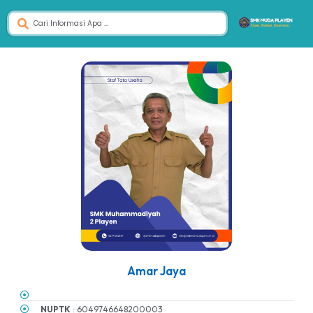
Amar Jaya
NUPTK
: 6049746648200003